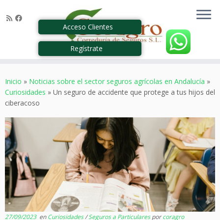
Acceso Clientes
Regístrate
Saltar
al
Inicio
»
Noticias sobre el sector seguros agrícolas en Andalucía
»
contenido
Curiosidades
»
Un seguro de accidente que protege a tus hijos del
ciberacoso
27/09/2023
en
Curiosidades
/
Seguros a Particulares
por
coragro